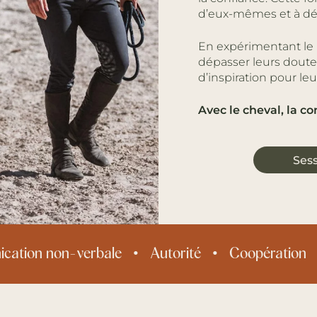
d’eux-mêmes et à dév
En expérimentant le l
dépasser leurs doutes
d’inspiration pour le
Avec le cheval, la c
Ses
cation non-verbale
Autorité
Coopération