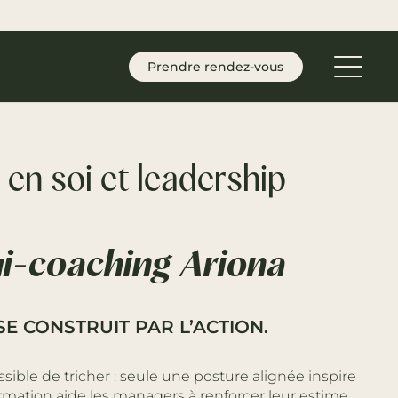
Prendre rendez-vous
en soi et leadership
ui-coaching Ariona
SE CONSTRUIT PAR L’ACTION.
sible de tricher : seule une posture alignée inspire
ormation aide les managers à renforcer leur estime