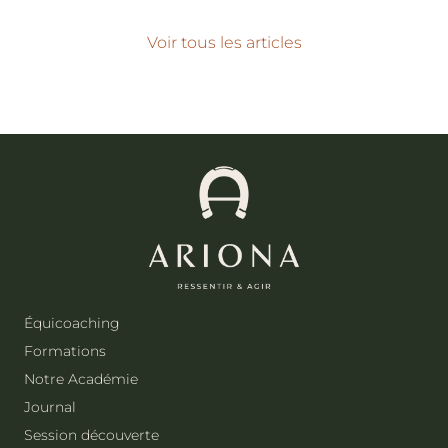
Voir tous les articles
Équicoaching
Formations
Notre Académie
Journal
Session découverte