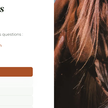
s
 questions :
m