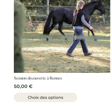
choisies
sur
la
page
du
produit
Session découverte à Rennes
50,00
€
Ce
produit
Choix des options
a
plusieurs