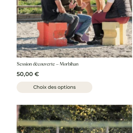
Session découverte – Morbihan
50,00
€
Ce
produit
Choix des options
a
plusieurs
variations.
Les
options
peuvent
être