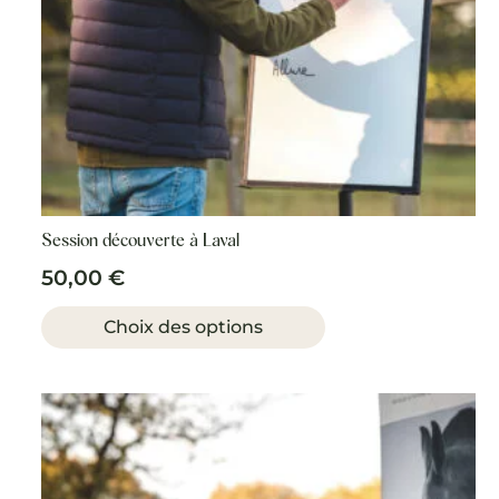
Session découverte à Laval
50,00
€
Ce
produit
Choix des options
a
plusieurs
variations.
Les
options
peuvent
être