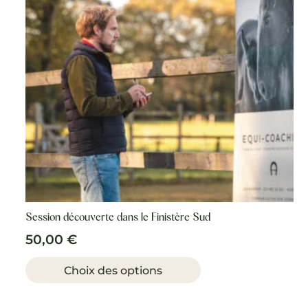
choisies
sur
la
page
du
produit
Session découverte dans le Finistère Sud
50,00
€
Ce
produit
Choix des options
a
plusieurs