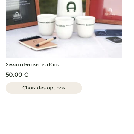
Session découverte à Paris
50,00
€
Ce
produit
Choix des options
a
plusieurs
variations.
Les
options
peuvent
être